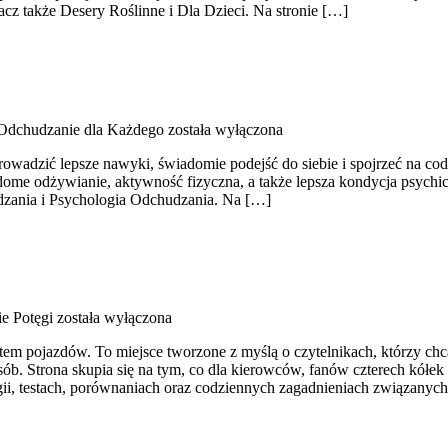
acz także Desery Roślinne i Dla Dzieci. Na stronie […]
Odchudzanie dla Każdego
została wyłączona
wprowadzić lepsze nawyki, świadomie podejść do siebie i spojrzeć na c
 odżywianie, aktywność fizyczna, a także lepsza kondycja psychiczna. 
udzania i Psychologia Odchudzania. Na […]
ie Potęgi
została wyłączona
wiatem pojazdów. To miejsce tworzone z myślą o czytelnikach, którzy 
sób. Strona skupia się na tym, co dla kierowców, fanów czterech kółek
ii, testach, porównaniach oraz codziennych zagadnieniach związanyc